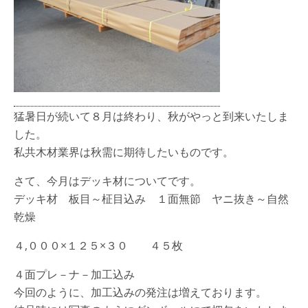
猛暑日が続いて８月は終わり、秋がやっと到来いたしま
した。
私共木材業界は秋需に期待したいものです。
さて、今月はデッキ材についてです。
デッキ材 板目～柾目込み １面無節 ヤニ抜き～自然
乾燥
４,０００×１２５×３０ ４５枚
４面プレ－ナ－加工込み
今回のように、加工込みの発注は増えております。