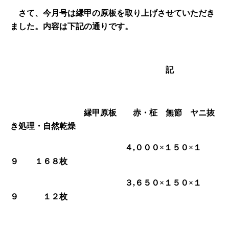
さて、
今月号は縁甲の原板を取り上げさせていただき
ました。内容は下記の通りです。
記
縁甲原板 赤・柾 無節 ヤニ抜
き処理・自然乾燥
４
０００
１５０
１
,
×
×
９ １６８枚
３
６５０
１５０
１
,
×
×
９ １２枚